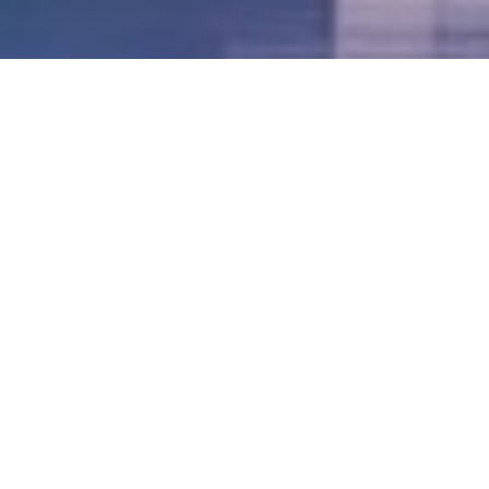
LVII - Formato Virtual, Agosto 2021
[Best_Wordpress_Gallery id=»20″ gal_title=»57º
Conferencia Anual FIA – Agosto 2021″]
LVI - Formato Virtual, Octubre 2020
LV - San José, Costa Rica, 2019
LIV - Santo Domingo, República
Dominica. 2018
LIII - Ciudad de Panamá, Panamá. 2017