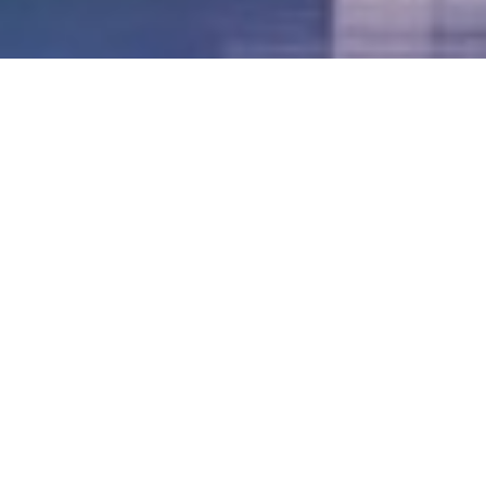
LVII - Formato Virtual, Agosto 2021
[Best_Wordpress_Gallery id=»20″ gal_title=»57º
Conferencia Anual FIA – Agosto 2021″]
LVI - Formato Virtual, Octubre 2020
LV - San José, Costa Rica, 2019
LIV - Santo Domingo, República
Dominica. 2018
LIII - Ciudad de Panamá, Panamá. 2017