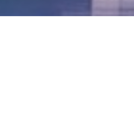
LVII - Formato Virtual, Agosto 2021
[Best_Wordpress_Gallery id=»20″ gal_title=»57º
Conferencia Anual FIA – Agosto 2021″]
LVI - Formato Virtual, Octubre 2020
LV - San José, Costa Rica, 2019
LIV - Santo Domingo, República
Dominica. 2018
LIII - Ciudad de Panamá, Panamá. 2017