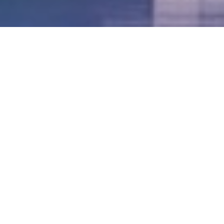
LVII - Formato Virtual, Agosto 2021
[Best_Wordpress_Gallery id=»20″ gal_title=»57º
Conferencia Anual FIA – Agosto 2021″]
LVI - Formato Virtual, Octubre 2020
LV - San José, Costa Rica, 2019
LIV - Santo Domingo, República
Dominica. 2018
LIII - Ciudad de Panamá, Panamá. 2017