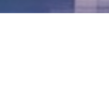
LVII - Formato Virtual, Agosto 2021
[Best_Wordpress_Gallery id=»20″ gal_title=»57º
Conferencia Anual FIA – Agosto 2021″]
LVI - Formato Virtual, Octubre 2020
LV - San José, Costa Rica, 2019
LIV - Santo Domingo, República
Dominica. 2018
LIII - Ciudad de Panamá, Panamá. 2017