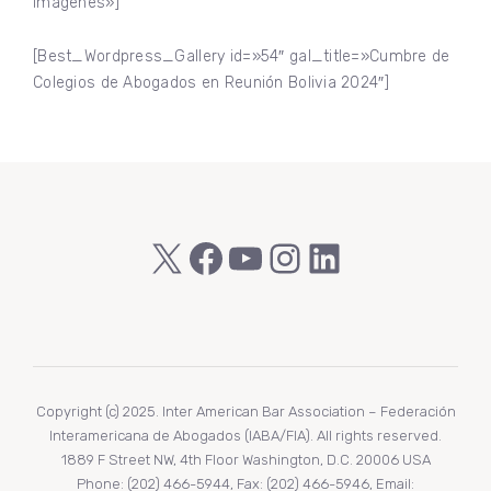
imágenes»]
[Best_Wordpress_Gallery id=»54″ gal_title=»Cumbre de
Colegios de Abogados en Reunión Bolivia 2024″]
X
Facebook
YouTube
Instagram
LinkedIn
Copyright (c) 2025. Inter American Bar Association – Federación
Interamericana de Abogados (IABA/FIA). All rights reserved.
1889 F Street NW, 4th Floor Washington, D.C. 20006 USA
Phone: (202) 466-5944, Fax: (202) 466-5946, Email: