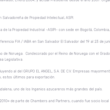
alvador, Enero/2004, y actual Presidente desde el año 2007. Organi
n Salvadoreña de Propiedad Intelectual, ASPI.
 de la Propiedad Industrial -ASIPI- con sede en Bogotá, Colombia,
ferencia FIA / IABA en San Salvador El Salvador del 19 al 23 de ju
ino de Noruega. Condecorado por el Reino de Noruega con el Grado 
a Legislativa.
luyendo al del GRUPO EL ANGEL, S.A. DE C.V. Empresas mayormente
o, estos últimos para exportación.
gdalena, uno de los Ingenios azucareros más grandes del país.
010» de parte de Chambers and Partners, cuando fue socio local d