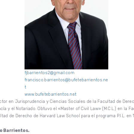
fjbarrientos2@gmail.com
francisco.barrientos@bufetebarrientos.ne
t
www.bufetebarrientos.net
en Jurisprudencia y Ciencias Sociales de la Facultad de Derecho
a y el Notariado. Obtuvo el «Master of Civil Law» (M.C.L.) en la F
ultad de Derecho de Harvard Law School para el programa P.I.L. en 
co Barrientos.