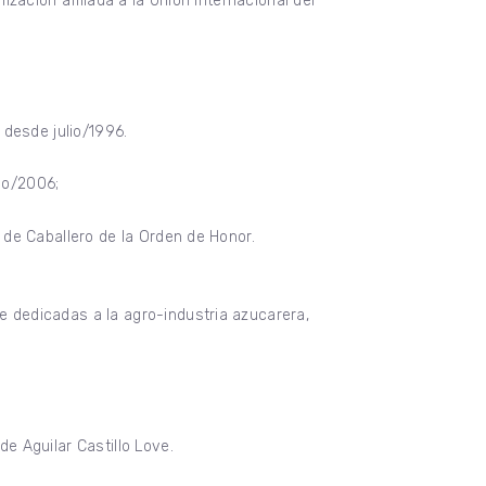
zación afiliada a la Unión Internacional del
 desde julio/1996.
nio/2006;
de Caballero de la Orden de Honor.
 dedicadas a la agro-industria azucarera,
e Aguilar Castillo Love.