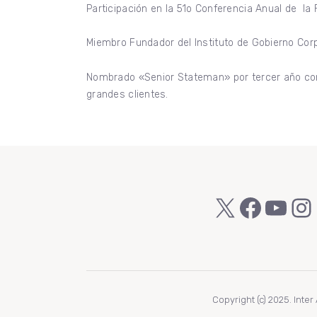
Participación en la 51o Conferencia Anual de la 
Miembro Fundador del Instituto de Gobierno Corp
Nombrado «Senior Stateman» por tercer año cons
grandes clientes.
X
Faceb
You
In
Copyright (c) 2025. Inte