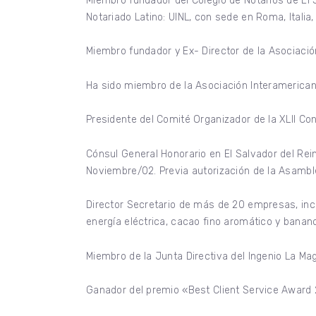
Miembro fundador del Colegio de Notarios de El S
Notariado Latino: UINL, con sede en Roma, Italia,
Miembro fundador y Ex- Director de la Asociació
Ha sido miembro de la Asociación Interamericana
Presidente del Comité Organizador de la XLII Con
Cónsul General Honorario en El Salvador del Re
Noviembre/02. Previa autorización de la Asamble
Director Secretario de más de 20 empresas, inc
energía eléctrica, cacao fino aromático y banan
Miembro de la Junta Directiva del Ingenio La Ma
Ganador del premio «Best Client Service Award 2