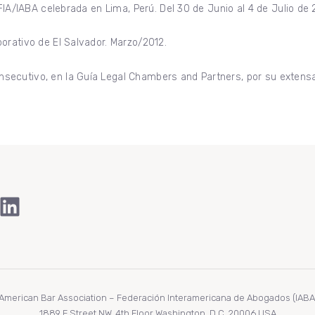
FIA/IABA celebrada en Lima, Perú. Del 30 de Junio al 4 de Julio de 
orativo de El Salvador. Marzo/2012.
ecutivo, en la Guía Legal Chambers and Partners, por su extensa 
ook
Tube
stagram
LinkedIn
r American Bar Association – Federación Interamericana de Abogados (IABA/F
1889 F Street NW, 4th Floor Washington, D.C. 20006 USA