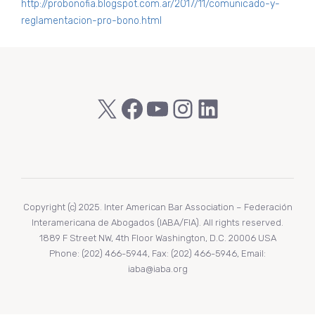
http://probonofia.blogspot.com.ar/2017/11/comunicado-y-
reglamentacion-pro-bono.html
X
Facebook
YouTube
Instagram
LinkedIn
Copyright (c) 2025. Inter American Bar Association – Federación
Interamericana de Abogados (IABA/FIA). All rights reserved.
1889 F Street NW, 4th Floor Washington, D.C. 20006 USA
Phone: (202) 466-5944, Fax: (202) 466-5946, Email:
iaba@iaba.org