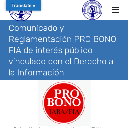
Translate »
Comunicado y
Reglamentación PRO BONO
FIA de interés público
vinculado con el Derecho a
la Información