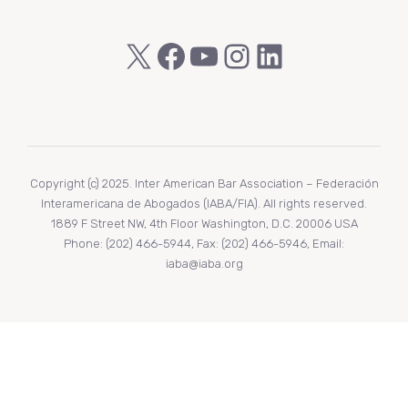
X
Facebook
YouTube
Instagram
LinkedIn
Copyright (c) 2025. Inter American Bar Association – Federación
Interamericana de Abogados (IABA/FIA). All rights reserved.
1889 F Street NW, 4th Floor Washington, D.C. 20006 USA
Phone: (202) 466-5944, Fax: (202) 466-5946, Email:
iaba@iaba.org