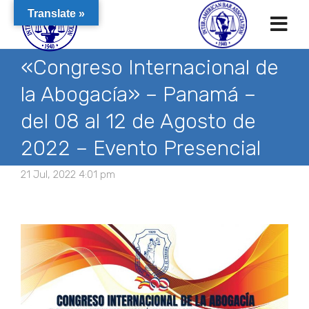
Translate »
«Congreso Internacional de
la Abogacía» – Panamá –
del 08 al 12 de Agosto de
2022 – Evento Presencial
21 Jul, 2022 4:01 pm