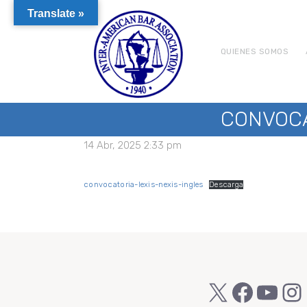
Translate »
QUIENES SOMOS
CONVOCA
14 Abr, 2025 2:33 pm
convocatoria-lexis-nexis-ingles
Descarga
X
Faceb
You
In