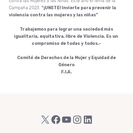
contra las Mujeres y las Niñas. Este año el lema de la
Campaña 2023.
“¡UNETE! Invierte para prevenir la
violencia contra las mujeres y las niñas”
Trabajemos para lograr una sociedad más
igualitaria, equitativa, libre de Violencia. Es un
compromiso de todas y todos.-
Comité de Derechos de la Mujer y Equidad de
Género
F.I.A.
X
Facebook
YouTube
Instagram
LinkedIn