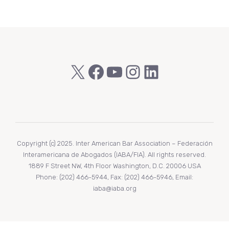
X
Facebook
YouTube
Instagram
LinkedIn
Copyright (c) 2025. Inter American Bar Association – Federación
Interamericana de Abogados (IABA/FIA). All rights reserved.
1889 F Street NW, 4th Floor Washington, D.C. 20006 USA
Phone: (202) 466-5944, Fax: (202) 466-5946, Email:
iaba@iaba.org