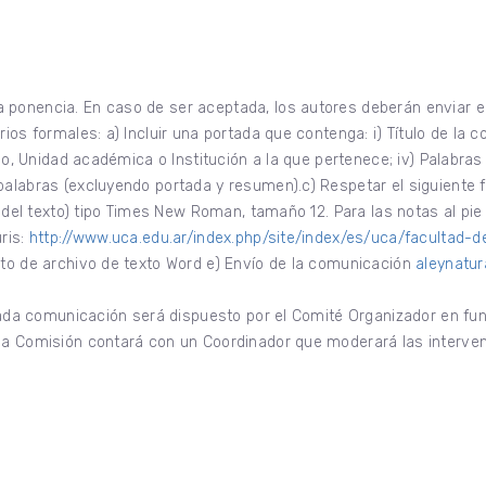
ponencia. En caso de ser aceptada, los autores deberán enviar el t
rios formales: a) Incluir una portada que contenga: i) Título de l
ido, Unidad académica o Institución a la que pertenece; iv) Palabras 
palabras (excluyendo portada y resumen).c) Respetar el siguiente 
po del texto) tipo Times New Roman, tamaño 12. Para las notas al pie
ris:
http://www.uca.edu.ar/index.php/site/index/es/uca/facultad-
to de archivo de texto Word e) Envío de la comunicación
aleynatur
e cada comunicación será dispuesto por el Comité Organizador en f
ada Comisión contará con un Coordinador que moderará las interve