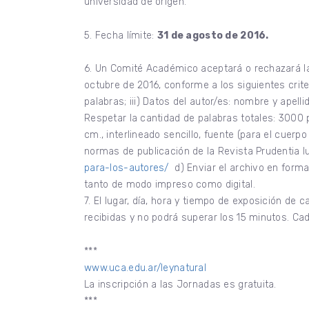
universidad de origen.
5. Fecha límite:
31 de agosto de 2016.
6. Un Comité Académico aceptará o rechazará la 
octubre de 2016, conforme a los siguientes crite
palabras; iii) Datos del autor/es: nombre y apell
Respetar la cantidad de palabras totales: 3000 
cm., interlineado sencillo, fuente (para el cuer
normas de publicación de la Revista Prudentia Iu
para-los-autores/
d) Enviar el archivo en forma
tanto de modo impreso como digital.
7. El lugar, día, hora y tiempo de exposición d
recibidas y no podrá superar los 15 minutos. C
***
www.uca.edu.ar/leynatural
La inscripción a las Jornadas es gratuita.
***