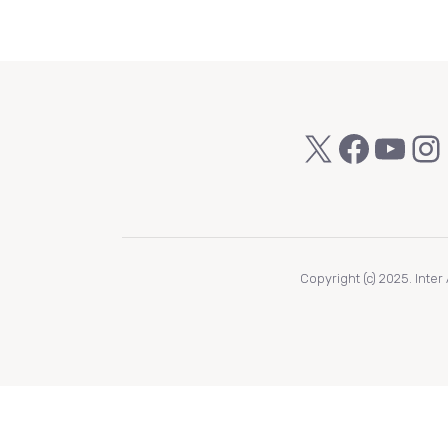
X
Faceb
You
In
Copyright (c) 2025. Inte