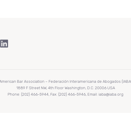
ook
Tube
stagram
LinkedIn
r American Bar Association – Federación Interamericana de Abogados (IABA/F
1889 F Street NW, 4th Floor Washington, D.C. 20006 USA
Phone: (202) 466-5944, Fax: (202) 466-5946, Email: iaba@iaba.org