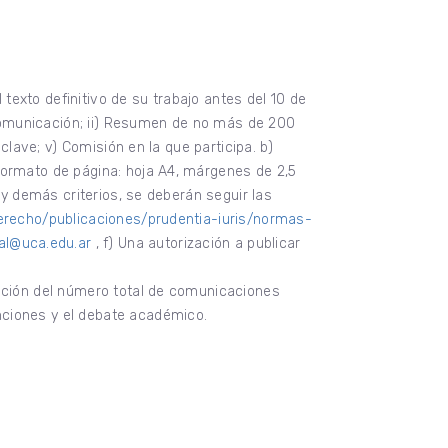
exto definitivo de su trabajo antes del 10 de
a comunicación; ii) Resumen de no más de 200
clave; v) Comisión en la que participa. b)
formato de página: hoja A4, márgenes de 2,5
 y demás criterios, se deberán seguir las
derecho/publicaciones/prudentia-iuris/normas-
al@uca.edu.ar
, f) Una autorización a publicar
unción del número total de comunicaciones
nciones y el debate académico.