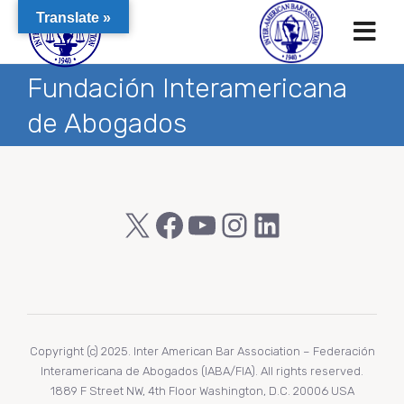
Translate »
Fundación Interamericana
de Abogados
X
Facebook
YouTube
Instagram
LinkedIn
Copyright (c) 2025. Inter American Bar Association – Federación
Interamericana de Abogados (IABA/FIA). All rights reserved.
1889 F Street NW, 4th Floor Washington, D.C. 20006 USA