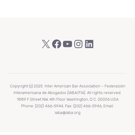
X
Facebook
YouTube
Instagram
LinkedIn
Copyright (c) 2025. Inter American Bar Association – Federación
Interamericana de Abogados (IABA/FIA). All rights reserved.
1889 F Street NW, 4th Floor Washington, D.C. 20006 USA
Phone: (202) 466-5944, Fax: (202) 466-5946, Email:
iaba@iaba.org