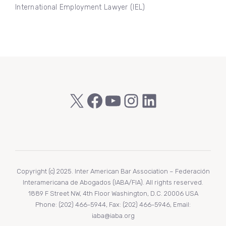
International Employment Lawyer (IEL)
X
Facebook
YouTube
Instagram
LinkedIn
Copyright (c) 2025. Inter American Bar Association – Federación
Interamericana de Abogados (IABA/FIA). All rights reserved.
1889 F Street NW, 4th Floor Washington, D.C. 20006 USA
Phone: (202) 466-5944, Fax: (202) 466-5946, Email:
iaba@iaba.org