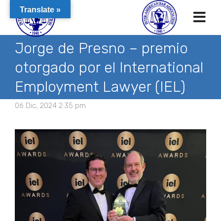
Translate »
Jorge de Presno – premio
otorgado por el International
Employment Lawyer (IEL)
06 Dic, 2024 2:35 pm