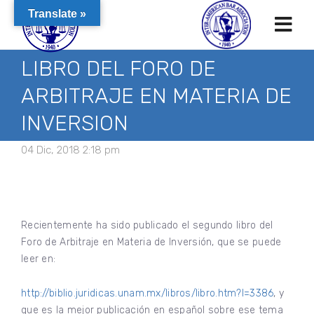
Translate »
LIBRO DEL FORO DE
ARBITRAJE EN MATERIA DE
INVERSION
04 Dic, 2018 2:18 pm
Recientemente ha sido publicado el segundo libro del
Foro de Arbitraje en Materia de Inversión, que se puede
leer en:
http://biblio.juridicas.unam.mx/libros/libro.htm?l=3386
, y
que es la mejor publicación en español sobre ese tema