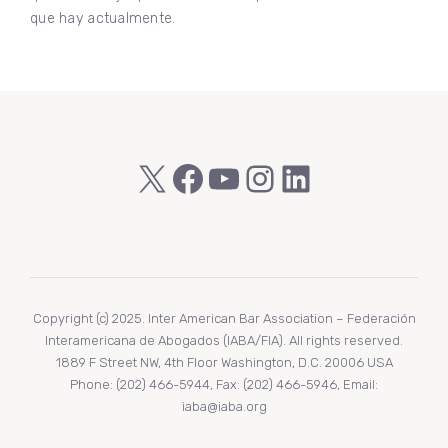
que hay actualmente.
X
Facebook
YouTube
Instagram
LinkedIn
Copyright (c) 2025. Inter American Bar Association – Federación
Interamericana de Abogados (IABA/FIA). All rights reserved.
1889 F Street NW, 4th Floor Washington, D.C. 20006 USA
Phone: (202) 466-5944, Fax: (202) 466-5946, Email:
iaba@iaba.org