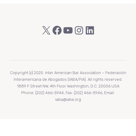
X
Facebook
YouTube
Instagram
LinkedIn
Copyright (c) 2025. Inter American Bar Association – Federación
Interamericana de Abogados (IABA/FIA). All rights reserved.
1889 F Street NW, 4th Floor Washington, D.C. 20006 USA
Phone: (202) 466-5944, Fax: (202) 466-5946, Email:
iaba@iaba.org