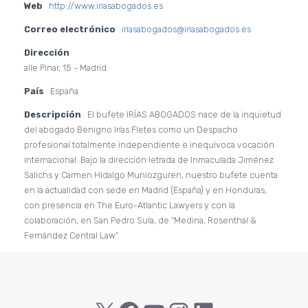
Web
http://www.iriasabogados.es
Correo electrónico
iriasabogados@iriasabogados.es
Dirección
alle Pinar, 15 - Madrid
País
España
Descripción
El bufete IRÍAS ABOGADOS nace de la inquietud
del abogado Benigno Irías Fletes como un Despacho
profesional totalmente independiente e inequívoca vocación
internacional. Bajo la dirección letrada de Inmaculada Jiménez
Salichs y Carmen Hidalgo Muniozguren, nuestro bufete cuenta
en la actualidad con sede en Madrid (España) y en Honduras,
con presencia en The Euro-Atlantic Lawyers y con la
colaboración, en San Pedro Sula, de “Medina, Rosenthal &
Fernández Central Law”.