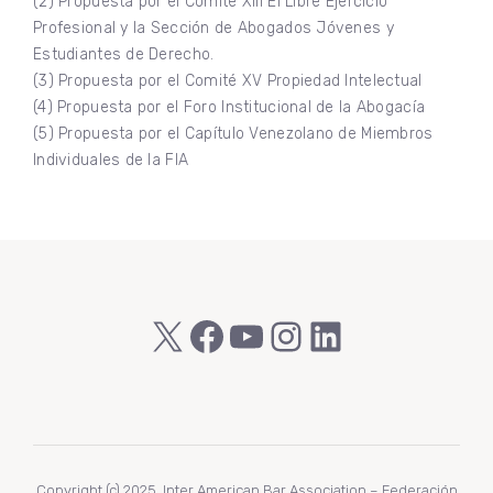
(2) Propuesta por el Comité XIII El Libre Ejercicio
Profesional y la Sección de Abogados Jóvenes y
Estudiantes de Derecho.
(3) Propuesta por el Comité XV Propiedad Intelectual
(4) Propuesta por el Foro Institucional de la Abogacía
(5) Propuesta por el Capítulo Venezolano de Miembros
Individuales de la FIA
X
Facebook
YouTube
Instagram
LinkedIn
Copyright (c) 2025. Inter American Bar Association – Federación