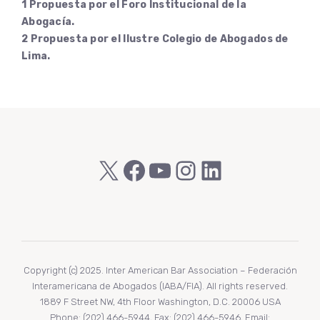
1 Propuesta por el Foro Institucional de la
Abogacía.
2 Propuesta por el Ilustre Colegio de Abogados de
Lima.
X
Facebook
YouTube
Instagram
LinkedIn
Copyright (c) 2025. Inter American Bar Association – Federación
Interamericana de Abogados (IABA/FIA). All rights reserved.
1889 F Street NW, 4th Floor Washington, D.C. 20006 USA
Phone: (202) 466-5944, Fax: (202) 466-5946, Email: