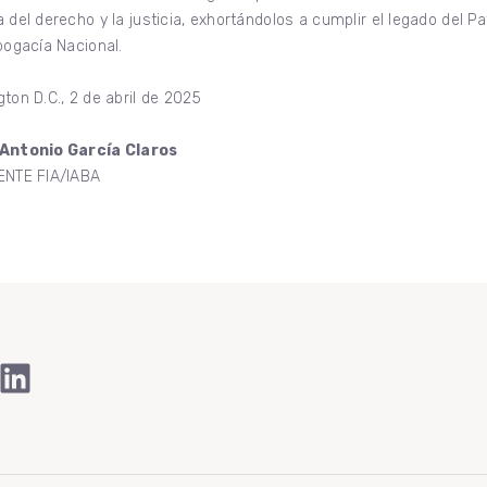
 del derecho y la justicia, exhortándolos a cumplir el legado del P
bogacía Nacional.
ton D.C., 2 de abril de 2025
Antonio García Claros
ENTE FIA/IABA
ook
Tube
stagram
LinkedIn