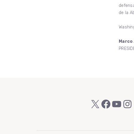
defensa
de la A
Washing
Marco 
PRESID
X
Faceb
You
In