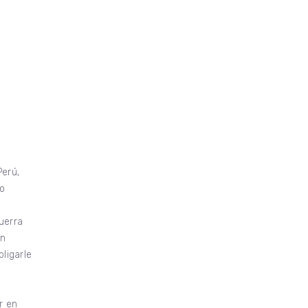
Perú,
no
uerra
ón
bligarle
r en