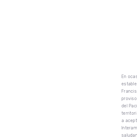
En ocas
estable
Francis
proviso
del Pac
territo
a acept
Interam
saludan