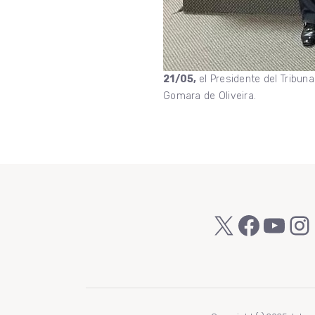
21/05,
el Presidente del Tribun
Gomara de Oliveira.
X
Faceb
You
In