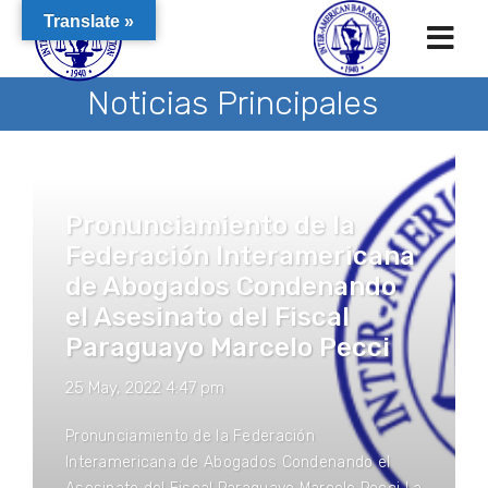
Translate »
Noticias Principales
Pronunciamiento de la
Federación Interamericana
de Abogados Condenando
el Asesinato del Fiscal
Paraguayo Marcelo Pecci
25 May, 2022 4:47 pm
Pronunciamiento de la Federación
Interamericana de Abogados Condenando el