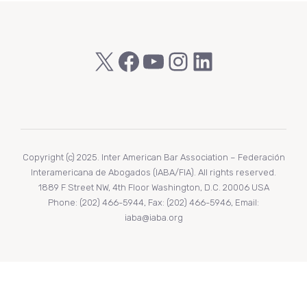
entradas
X
Facebook
YouTube
Instagram
LinkedIn
Copyright (c) 2025. Inter American Bar Association – Federación
Interamericana de Abogados (IABA/FIA). All rights reserved.
1889 F Street NW, 4th Floor Washington, D.C. 20006 USA
Phone: (202) 466-5944, Fax: (202) 466-5946, Email:
iaba@iaba.org