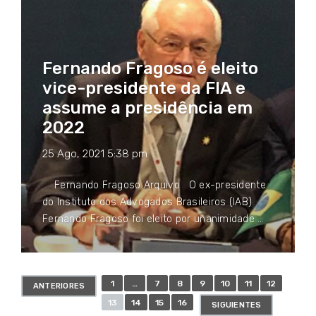
Fernando Fragoso é eleito
vice-presidente da FIA e
assume a presidência em
2022
25 Ago, 2021 5:38 pm
Fernando Fragoso Arquivo O ex-presidente
do Instituto dos Advogados Brasileiros (IAB)
Fernando Fragoso foi eleito por unanimidade …
Paginación
1
…
7
8
9
10
11
12
ANTERIORES
de
13
14
15
16
SIGUIENTES