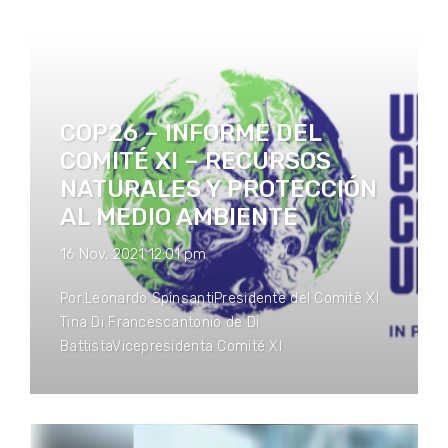
COP26 – INFORME DEL
COMITÉ XI – RECURSOS
NATURALES Y PROTECCIÓN
AL MEDIO AMBIENTE
16 Nov, 2021 12:01 pm
Por:Leonardo SpinsantiPresidente del Comitê XI
Tina Di Francescantonio de Di
BattistaVicepresidenta Comité XI