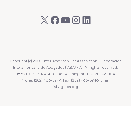
X
Facebook
YouTube
Instagram
LinkedIn
Copyright (c) 2025. Inter American Bar Association – Federación
Interamericana de Abogados (IABA/FIA). All rights reserved.
1889 F Street NW, 4th Floor Washington, D.C. 20006 USA
Phone: (202) 466-5944, Fax: (202) 466-5946, Email:
iaba@iaba.org